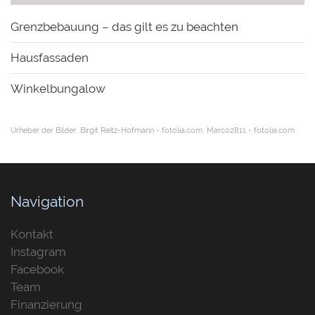
Grenzbebauung – das gilt es zu beachten
Hausfassaden
Winkelbungalow
Urheber der Bilder:
Birgit Reitz-Hofmann - fotolia.com
Marco2811 - fotolia.com
Navigation
Kontakt
Instagram
Facebook
Team
Finanzierung