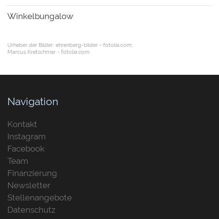
Winkelbungalow
Urheber der Bilder:
ehrenberg-bilder - fotolia.com
Marcus Kretschmar - fotolia.com
Navigation
Kontakt
Instagram
Facebook
Team
Finanzierung
Newsletter
Stellenangebote
Datenschutz