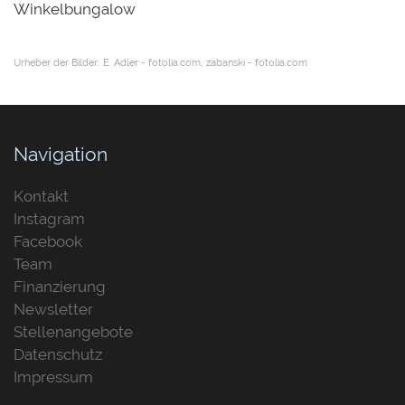
Winkelbungalow
Urheber der Bilder:
E. Adler - fotolia.com
zabanski - fotolia.com
Navigation
Kontakt
Instagram
Facebook
Team
Finanzierung
Newsletter
Stellenangebote
Datenschutz
Impressum