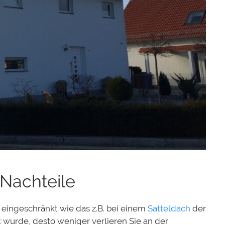
 Nachteile
 eingeschränkt wie das z.B. bei einem
Satteldach
der
t wurde, desto weniger verlieren Sie an der