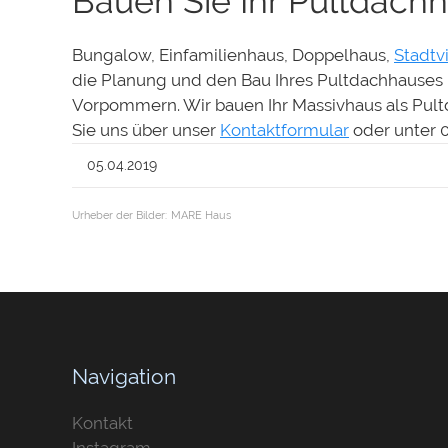
Bauen Sie Ihr Pultdac
Bungalow, Einfamilienhaus, Doppelhaus,
Stadtvi
die Planung und den Bau Ihres Pultdachhauses
Vorpommern. Wir bauen Ihr Massivhaus als Pul
Sie uns über unser
Kontaktformular
oder unter 0
05.04.2019
Urheber der Bilder:
MARE Haus
Navigation
Kontakt
Instagram