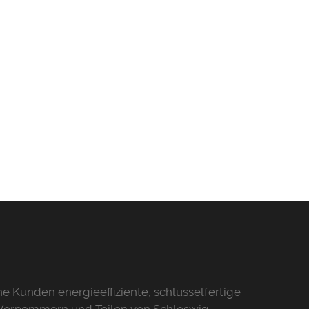
 Kunden energieeffiziente, schlüsselfertige
-Vorpommern und Teilen von Schleswig-