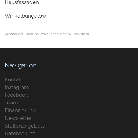
Hausfassaden
Winkelbungalow
Urheber der Bilder:
shutswis/iStockphoto/Thinkstock
Navigation
Kontakt
Instagram
Facebook
Team
Finanzierung
Newsletter
Stellenangebote
Datenschutz