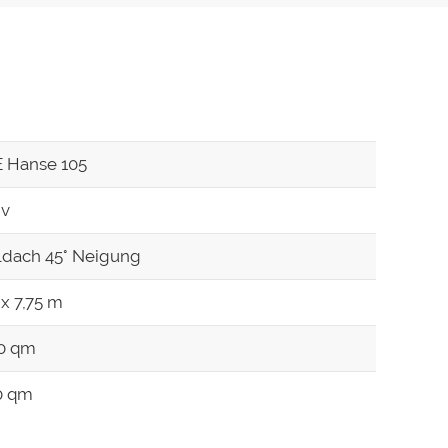
 Hanse 105
iv
ldach 45° Neigung
 x 7,75 m
00 qm
0 qm