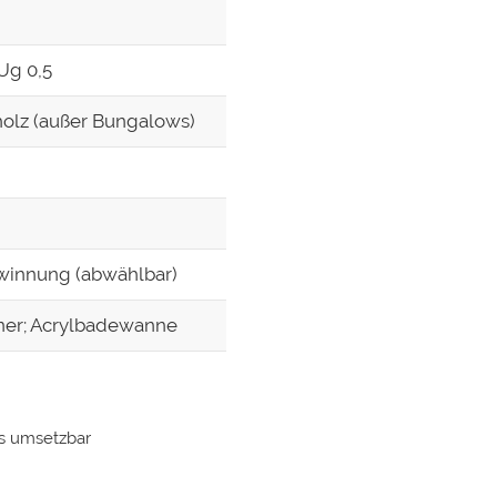
Ug 0,5
olz (außer Bungalows)
winnung (abwählbar)
ner; Acrylbadewanne
s umsetzbar