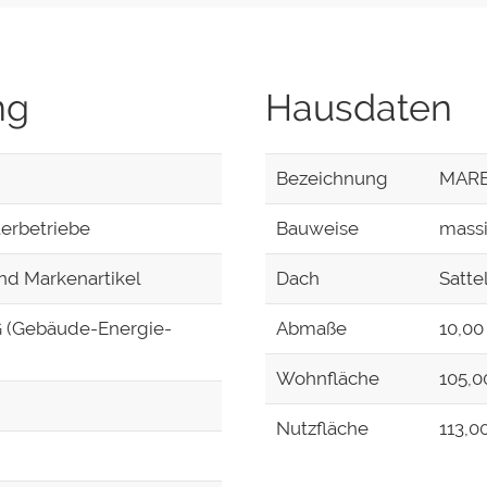
ng
Hausdaten
Bezeichnung
MARE
terbetriebe
Bauweise
mass
d Markenartikel
Dach
Satte
G (Gebäude-Energie-
Abmaße
10,00
Wohnfläche
105,
Nutzfläche
113,0