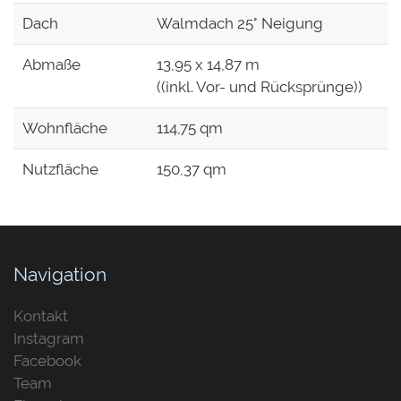
Dach
Walmdach 25° Neigung
Abmaße
13,95 x 14,87 m
((inkl. Vor- und Rücksprünge))
Wohnfläche
114,75 qm
Nutzfläche
150,37 qm
Navigation
Kontakt
Instagram
Facebook
Team